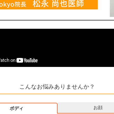
こんなお悩みありませんか？
お顔
ボディ