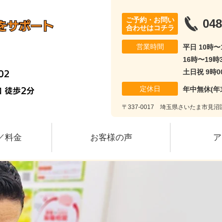
ご予約・お問い
048
合わせはコチラ
営業時間
平日 10時
16時〜19時
土日祝 9時0
定休日
年中無休(年
〒337-0017 埼玉県さいたま市見沼区風
／料金
お客様の声
ア