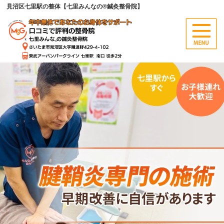
見沼区七里駅の整体【七里みんなの®鍼灸整骨院】