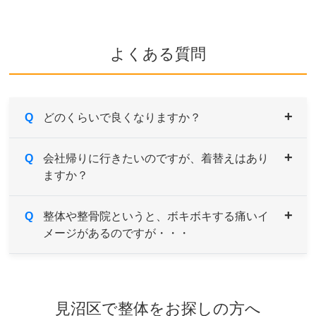
よくある質問
Q
どのくらいで良くなりますか？
A
Q
症状により異なりますが、痛みや違和感などがあ
会社帰りに行きたいのですが、着替えはあり
ますか？
るようでしたら続けてご来院していただき、経過
とともに様子をみていきます。
症状の原因である根本を改善していくためには、
A
Q
男性用・女性用と共にご用意しております。サイ
整体や整骨院というと、ボキボキする痛いイ
約1～３ヶ月を目安とお考えください。
メージがあるのですが・・・
ズも選べますのでお気軽にお申し付けください。
A
当院はソフトで安心なボキボキしない骨格矯正を
取り入れております。
見沼区で整体をお探しの方へ
ご希望や症状によりボキボキする矯正もあります