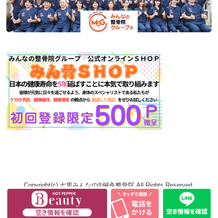
Copyright(c) 七里みんなの®鍼灸整骨院 All Rights Reserved.