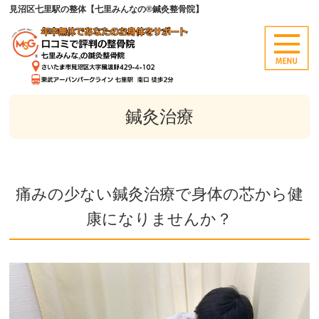
見沼区七里駅の整体【七里みんなの®鍼灸整骨院】
鍼灸治療
痛みの少ない鍼灸治療で身体の芯から健
康になりませんか？