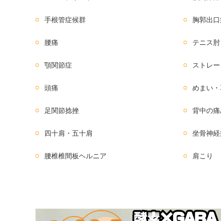
手根管症候群
胸郭出口
腰痛
テニス肘
顎関節症
ストレー
頭痛
めまい・
足関節捻挫
背中の痛
四十肩・五十肩
坐骨神経
腰椎椎間板ヘルニア
肩こり