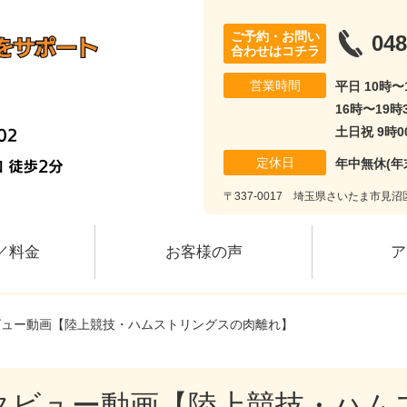
ご予約・お問い
048
合わせはコチラ
営業時間
平日 10時
16時〜19時
土日祝 9時0
定休日
年中無休(年
〒337-0017 埼玉県さいたま市見沼区風
／料金
お客様の声
ア
ビュー動画【陸上競技・ハムストリングスの肉離れ】
タビュー動画【陸上競技・ハム