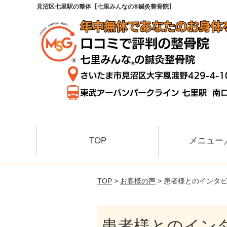
見沼区七里駅の整体【七里みんなの®鍼灸整骨院】
TOP
メニュー
TOP
>
お客様の声
> 患者様とのインタ
患者様とのイン