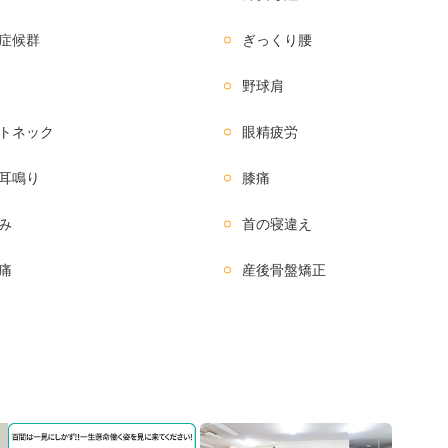
症候群
ぎっくり腰
野球肩
トネック
眼精疲労
耳鳴り
膝痛
み
首の寝違え
痛
産後骨盤矯正